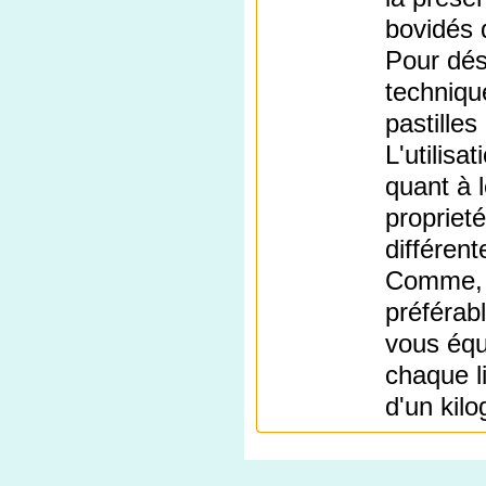
bovidés 
Pour dés
techniqu
pastille
L'utilisa
quant à l
propriet
différent
Comme, r
préférab
vous équ
chaque l
d'un kil