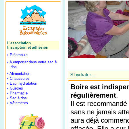
L'association ...
Inscription et adhésion
•
Préambule
•
A emporter dans votre sac à
dos
•
Alimentation
S'hydrater ...
•
Chaussures
•
Eau, hydratation
Boire est indispe
•
Guêtres
•
Pharmacie
régulièrement
.
•
Sac à dos
Il est recommandé d
•
Vêtements
sans ne jamais atte
aura déjà commenc
effacée. Elle a sur