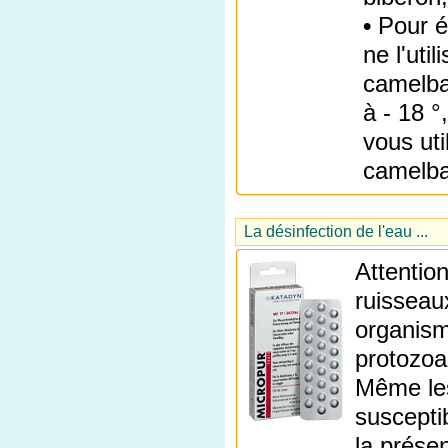
•
Pour év
ne l'uti
camelbag
à - 18 °
vous uti
camelbag
La désinfection de l'eau ...
Attention
ruisseau
organisme
protozoa
Même les
suscepti
la prése