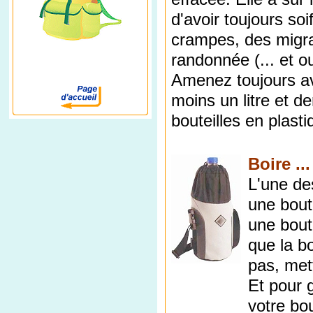
d'avoir toujours so
crampes, des migrai
randonnée (... et ou
Amenez toujours av
moins un litre et d
bouteilles en plast
Boire ...
L'une de
une bout
une boute
que la b
pas, met
Et pour 
votre bo