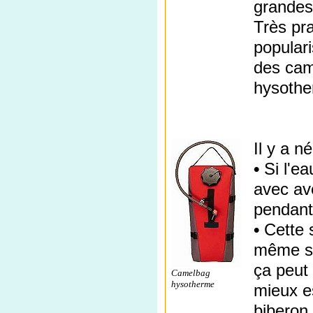
grandes
Très pr
populari
des cam
hysother
Il y a 
•
Si l'ea
avec av
pendant
•
Cette s
même si 
ça peut 
Camelbag
hysotherme
mieux es
biberon,