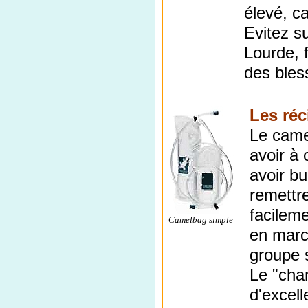
élevé, ca
Evitez su
Lourde, f
des bles
Les réc
Le came
avoir à 
avoir bu
remettre
facileme
Camelbag simple
en march
groupe s
Le "cha
d'excell