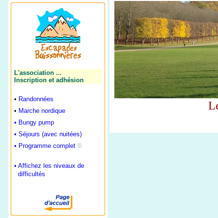
L'association ...
Inscription et adhésion
•
Randonnées
L
•
Marche nordique
•
Bungy pump
•
Séjours (avec nuitées)
•
Programme complet
lll
•
Affichez les niveaux de
difficultés