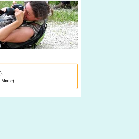
.
).
t-Marne).