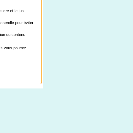
sucre et le jus
sserolle pour éviter
sion du contenu .
is vous pourrez