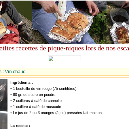
etites recettes de pique-niques lors de nos esc
s : Vin chaud
Ingrédients :
•
1 bouteille de vin rouge (75 centilitres).
•
80 gr. de sucre en poudre.
•
2 cuillères à café de cannelle.
•
1 cuillère à café de muscade.
•
Le jus de 2 ou 3 oranges (à jus) pressées fait maison.
La recette :