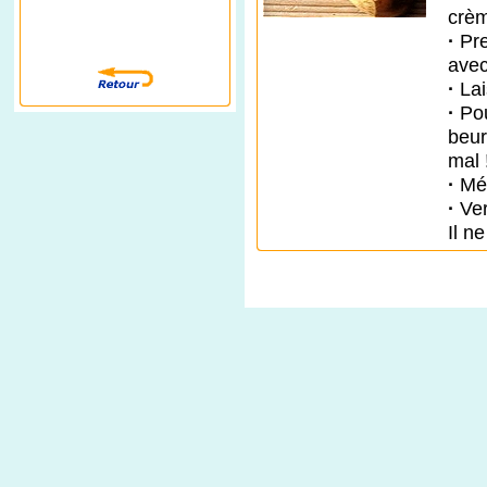
crèm
·
Pr
avec
·
Lai
·
Pou
beur
mal 
·
Mél
·
Ver
Il n