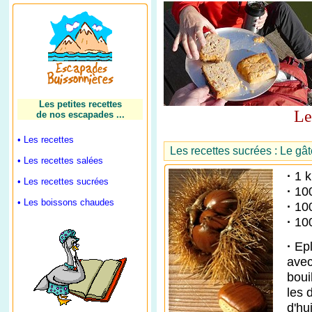
Les petites recettes
Le
de nos escapades ...
• Les recettes
Les recettes sucrées : Le gâ
• Les recettes salées
·
1 k
• Les recettes sucrées
·
10
• Les boissons chaudes
·
10
·
10
·
Epl
avec
boui
les 
d'hu