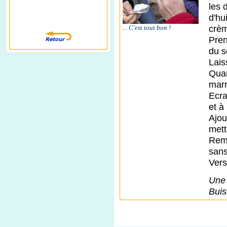
les 
d'hu
... C'est tout bon !
crèm
Pren
du s
Lais
Quan
marr
Ecra
et à
Ajou
mett
Reme
sans
Vers
Une 
Buis