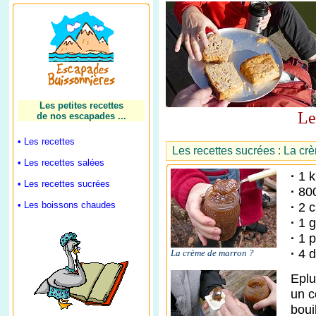
Les petites recettes
Le
de nos escapades ...
• Les recettes
Les recettes sucrées : La c
• Les recettes salées
·
1 k
• Les recettes sucrées
·
80
• Les boissons chaudes
·
2 c
·
1 g
·
1 p
·
4 d
La crème de marron ?
Eplu
un c
boui