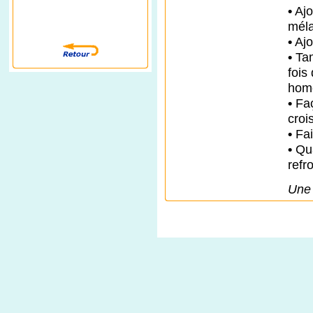
•
Ajo
méla
•
Ajo
•
Tam
fois
hom
•
Faç
croi
•
Fai
•
Qua
refro
Une 