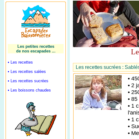
Les petites recettes
Le
de nos escapades ...
• Les recettes
Les recettes sucrées : Sablé
• Les recettes salées
•
450
• Les recettes sucrées
•
2 j
• Les boissons chaudes
•
250
•
85 
•
1 c
l'ani
•
1 c
•
Suc
•
Met