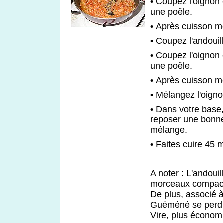
•
Coupez l'oignon 
une poêle.
•
Après cuisson met
•
Coupez l'andouil
•
Coupez l'oignon 
une poêle.
•
Après cuisson met
•
Mélangez l'oignon
•
Dans votre base
reposer une bonne
mélange.
•
Faites cuire 45 
A noter
: L'andouil
morceaux compac
De plus, associé à
Guéméné
se perd à
Vire, plus économi