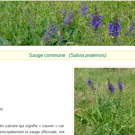
Sauge commune
(Salvia pratensis)
es.
tin
salvare
qui signifie «
sauver
» car
incipalement la sauge officinale, ont