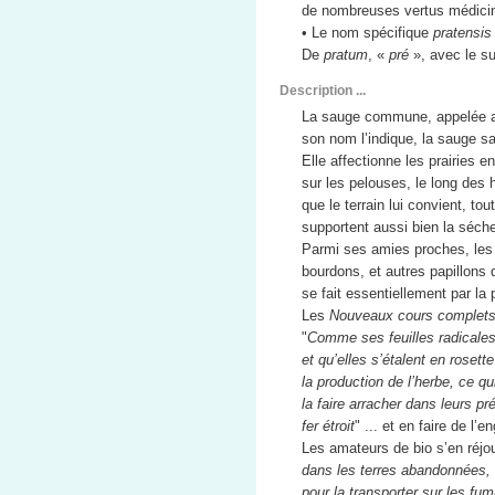
de nombreuses vertus médicin
• Le nom spécifique
pratensis
De
pratum
, «
pré
», avec le su
Description ...
La sauge commune, appelée a
son nom l’indique, la sauge 
Elle affectionne les prairies e
sur les pelouses, le long des
que le terrain lui convient, tou
supportent aussi bien la séche
Parmi ses amies proches, les 
bourdons, et autres papillons q
se fait essentiellement par la p
Les
Nouveaux cours complets 
"
Comme ses feuilles radicales
et qu’elles s’étalent en rosett
la production de l’herbe, ce qu
la faire arracher dans leurs pr
fer étroit
" ... et en faire de l’e
Les amateurs de bio s’en réjoui
dans les terres abandonnées, 
pour la transporter sur les fu