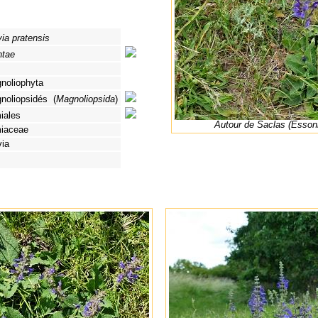
via pratensis
ntae
noliophyta
noliopsidés (
Magnoliopsida
)
iales
Autour de Saclas (Esson
iaceae
via