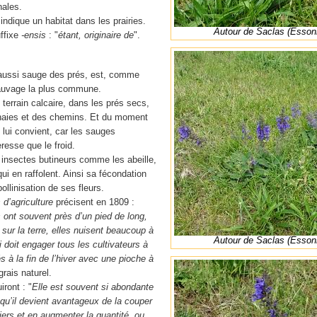
ales.
indique un habitat dans les prairies.
Autour de Saclas (Esson
ffixe
-ensis
: "
étant, originaire de
".
ussi sauge des prés, est, comme
sauvage la plus commune.
n terrain calcaire, dans les prés secs,
 haies et des chemins. Et du moment
t lui convient, car les sauges
resse que le froid.
insectes butineurs comme les abeille,
ui en raffolent. Ainsi sa fécondation
ollinisation de ses fleurs.
d’agriculture
précisent en 1809 :
 ont souvent près d’un pied de long,
e sur la terre, elles nuisent beaucoup à
Autour de Saclas (Esson
i doit engager tous les cultivateurs à
és à la fin de l’hiver avec une pioche à
ngrais naturel.
ront : "
Elle est souvent si abondante
qu’il devient avantageux de la couper
miers et en augmenter la quantité, ou