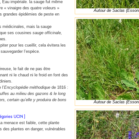
, Eau impériale. la sauge fut même
e « vinaigre des quatre voleurs »
Autour de Saclas (Esson
s grandes épidémies de peste en
s médicinales, mais la sauge
 que ses cousines
sauge officinale,
nes.
ter pour les cueillir, cela évitera les
e sauvegarder l’espèce.
éreuse, le fait de ne pas être
ant ni le chaud ni le froid en font des
diniers.
 l’
Encyclopédie méthodique
de 1816 :
uffes au milieu des gazons & le long
rs, certain qu’elle y produira de bons
Autour de Saclas (Esson
a menace est faible, cette plante
es des plantes en danger, vulnérables