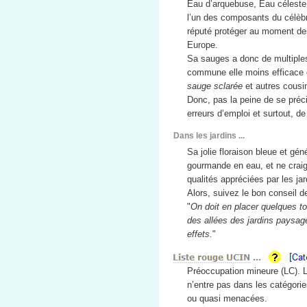
Eau d’arquebuse, Eau céleste
l’un des composants du célèbr
réputé protéger au moment de
Europe.
Sa sauges a donc de multiple
commune elle moins efficace
sauge sclarée
et autres cousi
Donc, pas la peine de se précipi
erreurs d’emploi et surtout, d
Dans les jardins ...
Sa jolie floraison bleue et gén
gourmande en eau, et ne craign
qualités appréciées par les jar
Alors, suivez le bon conseil de
"
On doit en placer quelques to
des allées des jardins paysage
effets.
"
Préoccupation mineure (LC). L
n’entre pas dans les catégori
ou quasi menacées.