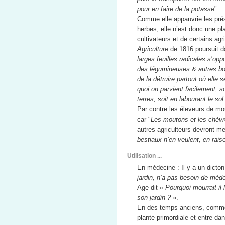
pour en faire de la potasse
".
Comme elle appauvrie les prés
herbes, elle n’est donc une pl
cultivateurs et de certains agri
Agriculture
de 1816 poursuit d
larges feuilles radicales s’op
des légumineuses & autres bon
de la détruire partout où elle 
quoi on parvient facilement, s
terres, soit en labourant le sol
Par contre les éleveurs de mou
car "
Les moutons et les chèvr
autres agriculteurs devront met
bestiaux n’en veulent, en rais
Utilisation ...
En médecine : Il y a un dicton 
jardin, n’a pas besoin de méd
Age dit «
Pourquoi mourrait-i
son jardin ?
».
En des temps anciens, comme
plante primordiale et entre da