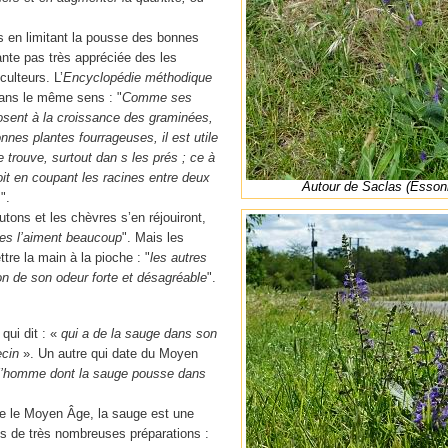
 en limitant la pousse des bonnes
ante pas très appréciée des les
culteurs. L’
Encyclopédie méthodique
ans le même sens : "
Comme ses
posent à la croissance des graminées,
nes plantes fourrageuses, il est utile
se trouve, surtout dan s les prés ; ce à
oit en coupant les racines entre deux
Autour de Saclas (Esson
.
".
tons et les chèvres s’en réjouiront,
es l’aiment beaucoup
". Mais les
tre la main à la pioche : "
les autres
on de son odeur forte et désagréable
".
qui dit : «
qui a de la sauge dans son
ecin
». Un autre qui date du Moyen
l l’homme dont la sauge pousse dans
 le Moyen Âge, la sauge est une
ns de très nombreuses préparations :