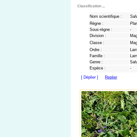
Classification ...
Nom scientifique :
Sal
Règne :
Pla
Sous-règne :
-
Division :
Mag
Classe :
Mag
Ordre :
Lam
Famille :
Lam
Genre :
Sal
Espèce :
-
[ Déplier ]
Replier