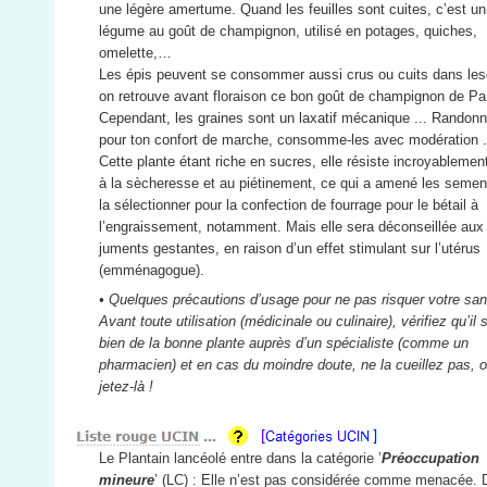
une légère amertume. Quand les feuilles sont cuites, c’est u
légume au goût de champignon, utilisé en potages, quiches,
omelette,…
Les épis peuvent se consommer aussi crus ou cuits dans les
on retrouve avant floraison ce bon goût de champignon de Par
Cependant, les graines sont un laxatif mécanique ... Randonn
pour ton confort de marche, consomme-les avec modération .
Cette plante étant riche en sucres, elle résiste incroyablemen
à la sècheresse et au piétinement, ce qui a amené les semen
la sélectionner pour la confection de fourrage pour le bétail à
l’engraissement, notamment. Mais elle sera déconseillée aux
juments gestantes, en raison d’un effet stimulant sur l’utérus
(emménagogue).
• Quelques précautions d’usage pour ne pas risquer votre san
Avant toute utilisation (médicinale ou culinaire), vérifiez qu’il s
bien de la bonne plante auprès d’un spécialiste (comme un
pharmacien) et en cas du moindre doute, ne la cueillez pas, 
jetez-là !
Le Plantain lancéolé entre dans la catégorie ’
Préoccupation
mineure
’ (LC) : Elle n’est pas considérée comme menacée.