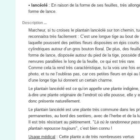
•
lancéolé
: En raison de la forme de ses feuilles, très allong
forme de lance.
Description ...
Marcheur, si tu croises le plantain lancéolé sur ton chemin, tu
reconnaitra très facilement : C’est une longue tige au bout de
laquelle poussent des petites fleurs disposées en épis courts
cylindriques autour d’un gros bouton floral. De plus, des feuil
forme de lance, disposée autour du pied de la tige, possède 
nervures parallèles le long de la feuille, ce qui est très rare.
Comme cela la rend très caractéristique, tu la vois une fois e
photo, et tu ne l’oubliras pas, car ces petites fleurs en épi au
d’une longe tige lui donnent un certain charme.
Le plantain lancéolé est ce qu’on appelle une plante indigène,
à-dire une plante originaire de l’endroit où elle pousse, elle y 
donc présente naturellement.
Le plantain lancéolé est une plante très commune dans les pr
permanentes, au bord des sentiers, avec de l’herbe et de la l
Il est très résistant au piétinement. "
Là où le randonneur pass
plantain repousse toujours
", c’est bien connu !
Usage médical
: Cette plante a de très nombreuses vertus