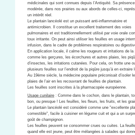
médicinales qui sont connues depuis l’Antiquité. Sa présence
modérée, dans nos prairies ou aux abords de celles-ci, repré
un intérêt réel.
Le plantain lancéolé est un puissant anti-inflammatoire et
antimicrobien. Il constitue un excellent traitement des voies
pulmonaires et est traditionnellement utilisé par voie orale con
toux irritante. On peut ainsi utiliser les feuilles en usage inter
infusion, dans le cadre de problèmes respiratoires ou digestiv
En application locale, il calme les rougeurs et irritations de la
comme les gerçures, les écorchures et autres plaies, les piq
d’insectes, les irritations cutanées. Pour cela, on frotte une o
plusieurs feuilles sur l’endroit de la piqûre jusqu’à en extraire 
Au 19ème siècle, la médecine populaire préconisait d’isoler l
plaies de l’air en les recouvrant de feuilles de plantain.
Les feuilles sont inscrites à la pharmacopée européenne.
Usage cunilaire
: Comme dans le cochon, dans le plantain, to
bon, ou presque ! Les feuilles, les fleurs, les fruits, et les gra
Le plantain lancéolé est considéré comme une "excellente pl
comestible", facile à cuisiner en légume cuit et qui a un surp
goût de champignon.
Les feuilles peuvent se consommer crues ou cuites. La feuill
quand elle est jeune, peut être mélangées à salades qui donn