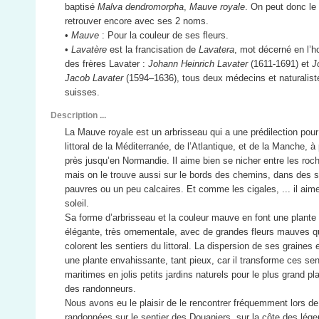
baptisé
Malva dendromorpha
,
Mauve royale
. On peut donc le
retrouver encore avec ses 2 noms.
•
Mauve
: Pour la couleur de ses fleurs.
•
Lavatère
est la francisation de
Lavatera
, mot décerné en l’h
des frères Lavater :
Johann Heinrich Lavater
(1611-1691) et
J
Jacob Lavater
(1594–1636), tous deux médecins et naturalist
suisses.
Description ...
La Mauve royale est un arbrisseau qui a une prédilection pour
littoral de la Méditerranée, de l’Atlantique, et de la Manche, à
près jusqu’en Normandie. Il aime bien se nicher entre les roch
mais on le trouve aussi sur le bords des chemins, dans des s
pauvres ou un peu calcaires. Et comme les cigales, ... il aime
soleil.
Sa forme d’arbrisseau et la couleur mauve en font une plante
élégante, très ornementale, avec de grandes fleurs mauves q
colorent les sentiers du littoral. La dispersion de ses graines 
une plante envahissante, tant pieux, car il transforme ces sen
maritimes en jolis petits jardins naturels pour le plus grand pla
des randonneurs.
Nous avons eu le plaisir de le rencontrer fréquemment lors d
randonnées sur le sentier des Douaniers, sur la côte des lég