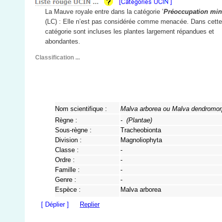
La Mauve royale entre dans la catégorie ’
Préoccupation min
(LC) : Elle n’est pas considérée comme menacée. Dans cette
catégorie sont incluses les plantes largement répandues et
abondantes.
Classification ...
Nom scientifique :
Malva arborea ou Malva dendromo
Règne :
- (
Plantae
)
Sous-règne :
Tracheobionta
Division :
Magnoliophyta
Classe :
-
Ordre :
-
Famille :
-
Genre :
-
Espèce :
Malva arborea
[ Déplier ]
Replier