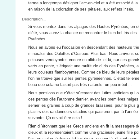
terme a longtemps désigner l’arc-en-ciel et a été associé à la 
en raison de la coloration de ses pétales, aux reflets irisés.
Description ...
Si vous montez dans les alpages des Hautes Pyrénées, en d
d’été, vous aurez la chance de rencontrer le bien bel Iris des
Pyrénées.
Nous en avons eu l’occasion en descendant des hauteurs trè
minérales des Oulettes d’Ossoue. Plus bas, Nous arrivons su
pelouses verdoyantes encore en altitude. et là, sur ces grand
verts en pente, s’érigeait une multitude d’Iris des Pyrénées, 
leurs couleurs flamboyantes. Comme ce bleu de leurs pétale
l’on ne trouve que sur les pentes pyrénéennes. C’était tellem
beau que cela ne faisait pas très naturels, un peu irréel ...
Nous pensions que c’était sûrement des lutins jardiniers qui o
ces pentes dès l’automne dernier, avant les premières neiges
semer les graines à coup de grandes brassées, pour le plus 
plaisirs des randonneurs citadins qui passeront par là l’année
suivante. Çà devait être cela !
Rien d ’étonnant que les Grecs anciens en fit la messagère d
dieux et la représentaient comme une gracieuse jeune fille po
l’arc-en-ciel en écharpe. Et les dieux, ce jour-là, étaient nous 