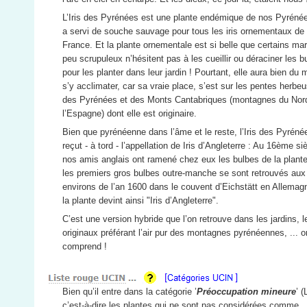
L’Iris des Pyrénées est une plante endémique de nos Pyrénée
a servi de souche sauvage pour tous les iris ornementaux de
France. Et la plante ornementale est si belle que certains ma
peu scrupuleux n’hésitent pas à les cueillir ou déraciner les b
pour les planter dans leur jardin ! Pourtant, elle aura bien du 
s’y acclimater, car sa vraie place, s’est sur les pentes herbe
des Pyrénées et des Monts Cantabriques (montagnes du Nor
l’Espagne) dont elle est originaire.
Bien que pyrénéenne dans l’âme et le reste, l’Iris des Pyréné
reçut - à tord - l’appellation de Iris d’Angleterre : Au 16ème si
nos amis anglais ont ramené chez eux les bulbes de la plante
les premiers gros bulbes outre-manche se sont retrouvés aux
environs de l’an 1600 dans le couvent d’Eichstätt en Allemag
la plante devint ainsi "Iris d’Angleterre".
C’est une version hybride que l’on retrouve dans les jardins, l
originaux préférant l’air pur des montagnes pyrénéennes, ... o
comprend !
Bien qu’il entre dans la catégorie ’
Préoccupation mineure
’ (
c’est-à-dire les plantes qui ne sont pas considérées comme