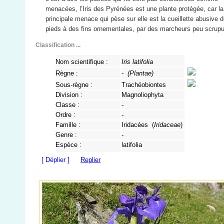
menacées, l’Iris des Pyrénées est une plante protégée, car la
principale menace qui pèse sur elle est la cueillette abusive 
pieds à des fins ornementales, par des marcheurs peu scrupu
Classification ...
Nom scientifique :
Iris latifolia
Règne :
- (
Plantae
)
Sous-règne :
Trachéobiontes
Division :
Magnoliophyta
Classe :
-
Ordre :
-
Famille :
Iridacées (
Iridaceae
)
Genre :
-
Espèce :
latifolia
[ Déplier ]
Replier