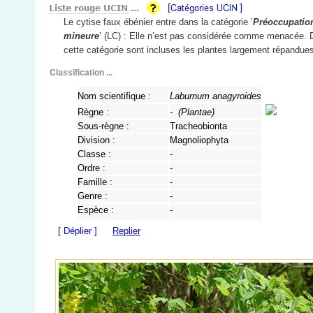
Le cytise faux ébénier entre dans la catégorie ’
Préoccupatio
mineure
’ (LC) : Elle n’est pas considérée comme menacée.
cette catégorie sont incluses les plantes largement répandue
Classification ...
Nom scientifique :
Laburnum anagyroides
Règne :
- (
Plantae
)
Sous-règne :
Tracheobionta
Division :
Magnoliophyta
Classe :
-
Ordre :
-
Famille :
-
Genre :
-
Espèce :
-
[ Déplier ]
Replier