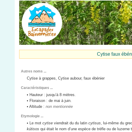
Cytise faux ébé
Autres noms ...
Cytise à grappes, Cytise aubour, faux ébénier
Caractéristiques ...
• Hauteur : jusqu’à 8 mètres.
• Floraison : de mai à juin.
• Altitude :
non mentionnée
Etymologie ...
• Le mot
cytise
viendrait du du latin
cytisus
, lui-même du gre
kútisos
qui était le nom d’une espèce de trèfle ou de luzerne 