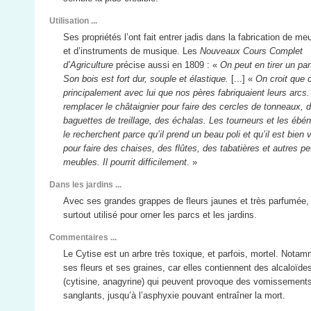
Utilisation ...
Ses propriétés l’ont fait entrer jadis dans la fabrication de me
et d’instruments de musique. Les
Nouveaux Cours Complet
d’Agriculture
précise aussi en 1809 : «
On peut en tirer un part
Son bois est fort dur, souple et élastique.
[...] «
On croit que 
principalement avec lui que nos pères fabriquaient leurs arcs. 
remplacer le châtaignier pour faire des cercles de tonneaux, 
baguettes de treillage, des échalas. Les tourneurs et les ébén
le recherchent parce qu’il prend un beau poli et qu’il est bien 
pour faire des chaises, des flûtes, des tabatières et autres pe
meubles. Il pourrit difficilement
. »
Dans les jardins ...
Avec ses grandes grappes de fleurs jaunes et très parfumée, i
surtout utilisé pour orner les parcs et les jardins.
Commentaires ...
Le Cytise est un arbre très toxique, et parfois, mortel. Nota
ses fleurs et ses graines, car elles contiennent des alcaloïde
(cytisine, anagyrine) qui peuvent provoque des vomissement
sanglants, jusqu’à l’asphyxie pouvant entraîner la mort.