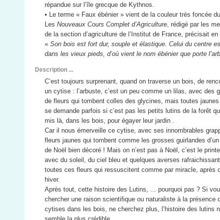
répandue sur l’île grecque de Kythnos.
• Le terme « Faux ébénier » vient de la couleur très foncée du
Les
Nouveaux Cours Complet d’Agriculture
, rédigé par les m
de la section d’agriculture de l’Institut de France, précisait en
«
Son bois est fort dur, souple et élastique. Celui du centre es
dans les vieux pieds, d’où vient le nom ébénier que porte l’ar
Description ...
C’est toujours surprenant, quand on traverse un bois, de renc
un cytise : l’arbuste, c’est un peu comme un lilas, avec des 
de fleurs qui tombent colles des glycines, mais toutes jaunes
se demande parfois si c’est pas les petits lutins de la forêt qui
mis là, dans les bois, pour égayer leur jardin .
Car il nous émerveille ce cytise, avec ses innombrables grap
fleurs jaunes qui tombent comme les grosses guirlandes d’un
de Noël bien décoré ! Mais on n’est pas à Noël, c’est le prin
avec du soleil, du ciel bleu et quelques averses rafraichissant
toutes ces fleurs qui ressuscitent comme par miracle, après
hiver.
Après tout, cette histoire des Lutins, ... pourquoi pas ? Si vo
chercher une raison scientifique ou naturaliste à la présence 
cytises dans les bois, ne cherchez plus, l’histoire des lutins 
semble la plus crédible.