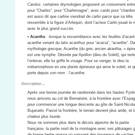
Carolus
. certaines étymologies proposent un croisement entr
pour “Charles”, pour “Charlemagne”, avec
cardo
pour “chardon”
est aussi dit que carline viendrait de carlin parce que sa tête
ressemble à la figure d’Arlequin, dont l’acteur Carlin jouait le r
avec le plus grand succès.
•
Acanthe
: évoque la ressemblance avec les feuilles d’acant
acanthe venant du latin
acanthus
pour “acacia”, “acanthe”. Da
mythologie grecque, Acanthe (du grec ancien akantha, « épin
est une nymphe. Désirée par Apollon (dieu du Soleil), qui tent
l’enlever, elle lui griffe le visage. Pour se venger, le dieu la
métamorphose en une plante épineuse qui aime le soleil, et q
porte depuis son nom : l’acanthe.
Description ...
Après une bonne journée de randonnée dans les hautes Pyré
nous arrivons au col de Bernatoire, à la frontière avec l’Espa
pour commencer une longue descente au gîte de Saint-Nicol
Bujaruelo. Passé la frontière, le terrain devient plus aride, et l
chaleur plus lourde.
Nous ne sommes plus dans le décors alpestre de la partie
française, la partie nord de la montagne avec ses pâturages g
de bonne herbe grasse où paissent des troupeaux de vaches