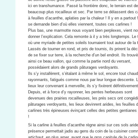
ici en transhumance. Passé la frontière donc, le terrain est d
beaucoup plus rocailleux et sec. Par terre se délassent des c
à feuilles d’acanthe, aplaties par la chaleur ! Il y en a partout
se demande bien d’où elles viennent, toutes ces carlines !
Plus bas, une marmotte nous voyant bien perplexes, vient n
donner l’explication. Cela remonte à il y a très longtemps. Le
où une myriade de petites soleils tournaient tout autour de la t
Lassés de tourner en rond, et pris de tournis, ils prirent la déc
de se fixer sur terre, à la recherche d’un bel endroit. Ils trouv
ainsi ce beau vallon, qui comme la partie nord du versant,
possédaient alors de grands pâturages verdoyants.
Ils s’y installèrent, s’étalant à même le sol, encore tout chaud
rayonnants, fatigués comme nous par leur longue descente. 
lieux leur convenant à merveille, ils s’y fixèrent définitivement
Depuis, et à force d’y rayonner, les pentes herbeuses sont
devenues des prairies rocailleuses, les prés secs ont congédi
pâturages verdoyants, les lieux devinrent arides, les feuilles 
carlines très épineuses évinçant celles des petites gentianes
!
Si la carline à feuilles d’acanthe règne ainsi sur ces sols arid
présence permettait jadis au gens du coin de la cuisiner co
artichaut, en plus amer, avant que le gros capitule de la carli