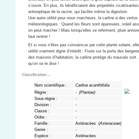
s’ouvre. En plus, ils bénéficiaient des propriétés cicatrisantes
antiseptique de la racine, qui facilite même la digestion.
Une autre utilité pour nous marcheurs, la carline a des vertus
météorologiques : Quand les fleurs sont épanouies, soleil ass
on peut marcher ! Mais lorsqu’elles se referment, pluie annonc
faut rentrer !
Et si vous n’êtes pas convaincus par cette plante solaire, ell
utilité vraiment digne d’intérêt : Fixée sur la porte des bergeri
des maisons d’habitation, la carline protège du mauvais sort .
qu’on se le dise !
Classification ...
Nom scientifique :
Carlina acanthifolia
Règne :
- (
Plantae
)
Sous-règne :
-
Division :
-
Classe :
-
Ordre :
-
Famille :
Astéracées (
Asteraceae
)
Genre :
-
Espèce :
Astéracées