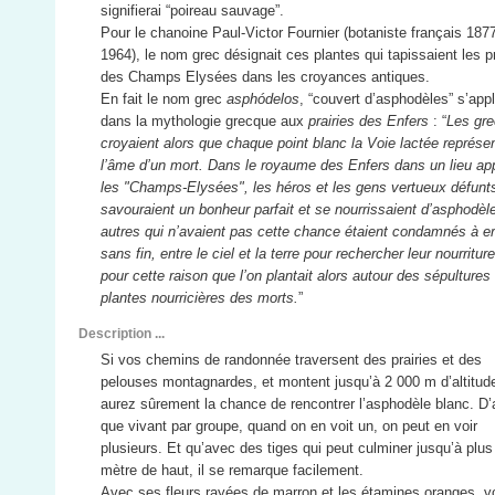
signifierai “poireau sauvage”.
Pour le chanoine Paul-Victor Fournier (botaniste français 187
1964), le nom grec désignait ces plantes qui tapissaient les pr
des Champs Elysées dans les croyances antiques.
En fait le nom grec
asphódelos
, “couvert d’asphodèles” s’appl
dans la mythologie grecque aux
prairies des Enfers
: “
Les gr
croyaient alors que chaque point blanc la Voie lactée représen
l’âme d’un mort. Dans le royaume des Enfers dans un lieu ap
les "Champs-Elysées", les héros et les gens vertueux défunt
savouraient un bonheur parfait et se nourrissaient d’asphodèl
autres qui n’avaient pas cette chance étaient condamnés à er
sans fin, entre le ciel et la terre pour rechercher leur nourritur
pour cette raison que l’on plantait alors autour des sépultures
plantes nourricières des morts.
”
Description ...
Si vos chemins de randonnée traversent des prairies et des
pelouses montagnardes, et montent jusqu’à 2 000 m d’altitud
aurez sûrement la chance de rencontrer l’asphodèle blanc. D’
que vivant par groupe, quand on en voit un, on peut en voir
plusieurs. Et qu’avec des tiges qui peut culminer jusqu’à plus
mètre de haut, il se remarque facilement.
Avec ses fleurs rayées de marron et les étamines oranges, v