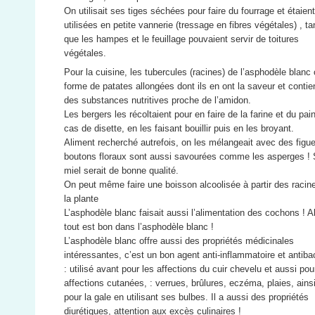
On utilisait ses tiges séchées pour faire du fourrage et étaien
utilisées en petite vannerie (tressage en fibres végétales) , ta
que les hampes et le feuillage pouvaient servir de toitures
végétales.
Pour la cuisine, les tubercules (racines) de l’asphodèle blanc 
forme de patates allongées dont ils en ont la saveur et conti
des substances nutritives proche de l’amidon.
Les bergers les récoltaient pour en faire de la farine et du pai
cas de disette, en les faisant bouillir puis en les broyant.
Aliment recherché autrefois, on les mélangeait avec des figu
boutons floraux sont aussi savourées comme les asperges !
miel serait de bonne qualité.
On peut même faire une boisson alcoolisée à partir des racin
la plante
L’asphodèle blanc faisait aussi l’alimentation des cochons ! A
tout est bon dans l’asphodèle blanc !
L’asphodèle blanc offre aussi des propriétés médicinales
intéressantes, c’est un bon agent anti-inflammatoire et antiba
: utilisé avant pour les affections du cuir chevelu et aussi pou
affections cutanées, : verrues, brûlures, eczéma, plaies, ains
pour la gale en utilisant ses bulbes. Il a aussi des propriétés
diurétiques, attention aux excès culinaires !