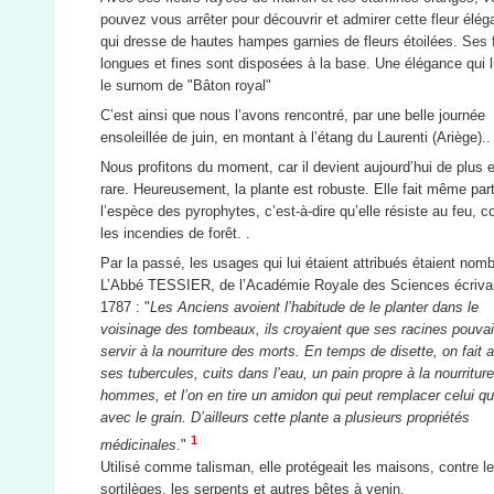
pouvez vous arrêter pour découvrir et admirer cette fleur élég
qui dresse de hautes hampes garnies de fleurs étoilées. Ses f
longues et fines sont disposées à la base. Une élégance qui l
le surnom de "Bâton royal"
C’est ainsi que nous l’avons rencontré, par une belle journée
ensoleillée de juin, en montant à l’étang du Laurenti (Ariège)..
Nous profitons du moment, car il devient aujourd’hui de plus 
rare. Heureusement, la plante est robuste. Elle fait même par
l’espèce des pyrophytes, c’est-à-dire qu’elle résiste au feu,
les incendies de forêt. .
Par la passé, les usages qui lui étaient attribués étaient nom
L’Abbé TESSIER, de l’Académie Royale des Sciences écrivai
1787 : "
Les Anciens avoient l’habitude de le planter dans le
voisinage des tombeaux, ils croyaient que ses racines pouva
servir à la nourriture des morts. En temps de disette, on fait 
ses tubercules, cuits dans l’eau, un pain propre à la nourritur
hommes, et l’on en tire un amidon qui peut remplacer celui qu’
avec le grain. D’ailleurs cette plante a plusieurs propriétés
1
médicinales
."
Utilisé comme talisman, elle protégeait les maisons, contre l
sortilèges, les serpents et autres bêtes à venin.