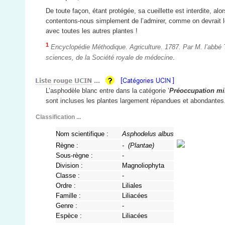
De toute façon, étant protégée, sa cueillette est interdite, alor
contentons-nous simplement de l’admirer, comme on devrait le
avec toutes les autres plantes !
1
Encyclopédie Méthodique. Agriculture. 1787. Par M. l’abbé 
sciences, de la Société royale de médecine
.
L’asphodèle blanc entre dans la catégorie ’
Préoccupation mi
sont incluses les plantes largement répandues et abondantes
Classification ...
Nom scientifique :
Asphodelus albus
Règne :
- (
Plantae
)
Sous-règne :
-
Division :
Magnoliophyta
Classe :
-
Ordre :
Liliales
Famille :
Liliacées
Genre :
-
Espèce :
Liliacées