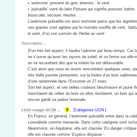
• ’
anémone
’ provient du grec
ánemos
: le vent.
• ’
pulsatille
’ vient du latin
Pulsare
qui signifie
pousser, battre,
bousculer, secouer, heurter, ...
L’anémone pulsatille est ainsi nommée parce que les aigrette
ses graines sont agitées par le moindre souffle de vent, ’
batt
le vent
, d’où son surnom de ’
Herbe au vent
’.
Description ...
D’un très bel aspect, il faudra l’admirer par beau temps. Car la
ne s’ouvre qu’avec les rayons de soleil, et se ferme sur elle
en se recourbant dès que la météo lui est défavorable.
C’est ainsi que nous en avons rencontrées quelques unes, pa
très belle journée printanière, sur la lisière d’un bois sablonne
d’une randonnée dans l’Essonne un 27 mars.
Son bel aspect, et ses belles couleurs bleu/mauve et jaune fl
tranchaient de celles du bois où elles résidaient, un bois qui a
encore gardé sa paleur hivernale.
En France, en général, l’anémone pulsatille entre dans la caté
considérée comme menacée. Dans cette catégorie sont inclus
Néanmoins, en Aquitaine, elle est classée ’
En danger critique
elle est classée comme ’
Espèce disparue
’.