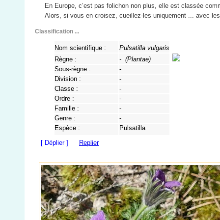
En Europe, c’est pas folichon non plus, elle est classée com
Alors, si vous en croisez, cueillez-les uniquement ... avec le
Classification ...
Nom scientifique :
Pulsatilla vulgaris
Règne :
- (
Plantae
)
Sous-règne :
-
Division :
-
Classe :
-
Ordre :
-
Famille :
-
Genre :
-
Espèce :
Pulsatilla
[ Déplier ]
Replier