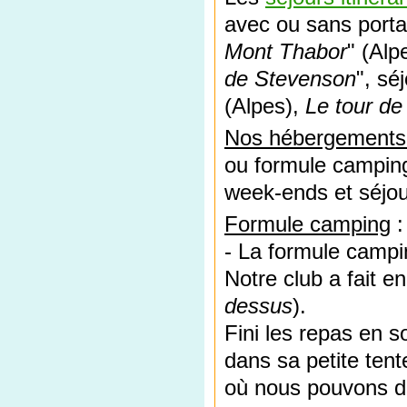
avec ou sans portag
Mont Thabor
" (Alp
de Stevenson
", sé
(Alpes),
Le tour d
Nos hébergements 
ou formule camping
week-ends et séjou
Formule camping
:
- La formule campin
Notre club a fait e
dessus
).
Fini les repas en s
dans sa petite ten
où nous pouvons d