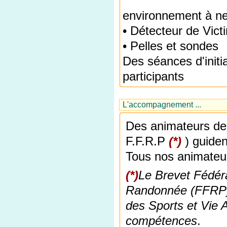
environnement à ne
• Détecteur de Vic
• Pelles et sondes
Des séances d'initi
participants
L'accompagnement ...
Des animateurs de
F.F.R.P
(*)
) guiden
Tous nos animateur
(*)
Le Brevet Fédéra
Randonnée (FFRP) e
des Sports et Vie A
compétences
.