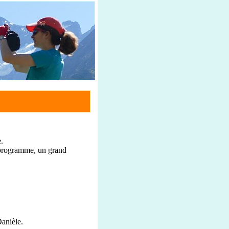
.
au programme, un grand
Danièle.