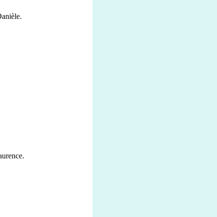
Danièle.
aurence.