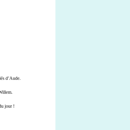
blés d’Aude.
Willem.
du jour !